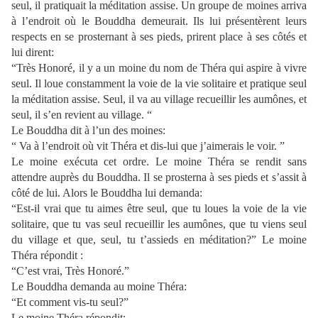
seul, il pratiquait la méditation assise. Un groupe de moines arriva
à l’endroit où le Bouddha demeurait. Ils lui présentèrent leurs
respects en se prosternant à ses pieds, prirent place à ses côtés et
lui dirent:
“Très Honoré, il y a un moine du nom de Théra qui aspire à vivre
seul. Il loue constamment la voie de la vie solitaire et pratique seul
la méditation assise. Seul, il va au village recueillir les aumônes, et
seul, il s’en revient au village. “
Le Bouddha dit à l’un des moines:
“ Va à l’endroit où vit Théra et dis-lui que j’aimerais le voir. ”
Le moine exécuta cet ordre. Le moine Théra se rendit sans
attendre auprès du Bouddha. Il se prosterna à ses pieds et s’assit à
côté de lui. Alors le Bouddha lui demanda:
“Est-il vrai que tu aimes être seul, que tu loues la voie de la vie
solitaire, que tu vas seul recueillir les aumônes, que tu viens seul
du village et que, seul, tu t’assieds en méditation?” Le moine
Théra répondit :
“C’est vrai, Très Honoré.”
Le Bouddha demanda au moine Théra:
“Et comment vis-tu seul?”
Le moine Théra répondit: