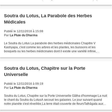
Magadha. Les anciens Shariputra...
Soutra du Lotus, La Parabole des Herbes
Médicales
Publié le 12/11/2016 à 15:08
Par
La Pluie du Dharma
Le Soutra du Lotus La parabole des herbes médicinales Chapitre V
Kashyapa, c'est comme les arbres et les plantes, les buissons et les
bosquets ou les herbes médicinales dont il existe une variété infinie,
chacune avec son nom et sa couleur, et qui poussent...
Soutra du Lotus, Chapitre sur la Porte
Universelle
Publié le 12/11/2016 à 09:19
Par
La Pluie du Dharma
Soutra du Lotus, Chapitre sur la Porte Universelle Gâtha d'hommage:La nuit
le chant du Soutra du LotusA secoué les galaxies. Le jour suivant quand
notre planète s'est réveillée,La terre était couverte de fleursTathâgata aux
milliers d'aspects merveilleux,Puis-je...