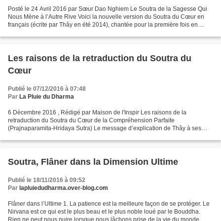
Posté le 24 Avril 2016 par Sœur Dao Nghiem Le Soutra de la Sagesse Qui
Nous Mène à l’Autre Rive Voici la nouvelle version du Soutra du Cœur en
français (écrite par Thây en été 2014), chantée pour la première fois en
public au Village des Pruniers durant...
Les raisons de la retraduction du Soutra du
Cœur
Publié le 07/12/2016 à 07:48
Par
La Pluie du Dharma
6 Décembre 2016 , Rédigé par Maison de l'Inspir Les raisons de la
retraduction du Soutra du Cœur de la Compréhension Parfaite
(Prajnaparamita-Hridaya Sutra) Le message d’explication de Thây à ses
étudiants, traduit du vietnamien. Tâay a écrit ce texte...
Soutra, Flâner dans la Dimension Ultime
Publié le 18/11/2016 à 09:52
Par
lapluiedudharma.over-blog.com
Flâner dans l’Ultime 1. La patience est la meilleure façon de se protéger. Le
Nirvana est ce qui est le plus beau et le plus noble loué par le Bouddha.
Rien ne peut nous nuire lorsque nous lâchons prise de la vie du monde,