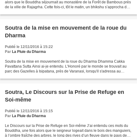
alors que le Bouddha séjournait au monastère de la Forêt de Bambous près
de la ville de Rajagrha. Cette fois-ci, tôt le matin, un bhikshu s’approcha des
bords de la rivière, enleva...
Soutra de la mise en mouvement de la roue du
Dharma
Publié le 12/11/2016 à 15:22
Par
La Pluie du Dharma
Soutra de la mise en mouvement de la roue du Dharma Dhamma Cakka
Pavattana Sutta Ainsi ai-je entendu. L'Honoré par le monde se trouvait au
parc des Gazelles à Isipatana, près de Varanasi, lorsqu'il s'adressa au
groupe de cinq ascètes en leur disant: »...
Soutra, Le Discours sur la Prise de Refuge en
Soi-même
Publié le 12/11/2016 à 15:15
Par
La Pluie du Dharma
Le Discours sur la Prise de Refuge en Soi-même J’ai entendu ces mots du
Bouddha, une fois alors que le seigneur logeait dans le bois des manguiers,
à l’ombre fraîche des arbres, le long des rives d’un fleuve dans le pays de