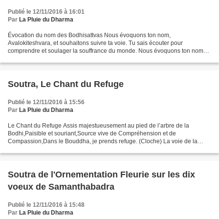
Publié le 12/11/2016 à 16:01
Par
La Pluie du Dharma
Évocation du nom des Bodhisattvas Nous évoquons ton nom,
Avalokiteshvara, et souhaitons suivre ta voie. Tu sais écouter pour
comprendre et soulager la souffrance du monde. Nous évoquons ton nom
afin de pratiquer l’écoute avec toute notre attention et...
Soutra, Le Chant du Refuge
Publié le 12/11/2016 à 15:56
Par
La Pluie du Dharma
Le Chant du Refuge Assis majestueusement au pied de l’arbre de la
Bodhi,Paisible et souriant,Source vive de Compréhension et de
Compassion,Dans le Bouddha, je prends refuge. (Cloche) La voie de la
Pleine Conscience,Sentier de paix qui amène apaisement,...
Soutra de l'Ornementation Fleurie sur les dix
voeux de Samanthabadra
Publié le 12/11/2016 à 15:48
Par
La Pluie du Dharma