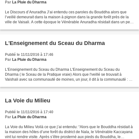
Par
La Pluie du Dharma
Le Discours d’Anuradha J’ai entendu ces paroles du Bouddha alors que
l’veillé demeurait dans la maison à pignon dans la grande forêt près de la
ville de Vaisali. A cette époque le Vénérable Anuradha résidait dans un petit
ermitage dans les bois non loin...
L'Enseignement du Sceau du Dharma
Publié le 11/11/2016 à 17:46
Par
La Pluie du Dharma
L'Enseignement du Sceau du Dharma L'Enseignement du Sceau du
Dharma ( le Sceau de la Pratique vraie) Alors que l'veillé se trouvait à
Vaishali avec sa communauté de moines, un jour, il dit à la communauté : «
Connaissez-vous le merveilleux sceau du Dharma...
La Voie du Milieu
Publié le 11/11/2016 à 17:40
Par
La Pluie du Dharma
La Voie du Milieu Voilà ce que j’ai entendu: “Alors que le Bouddha résidait à
la maison des hôtes d’une forêt du district de Nala, le Vénérable Kaccayana
vint lui rendre visite. Après s’être prosterné aux pieds du Bouddha, le