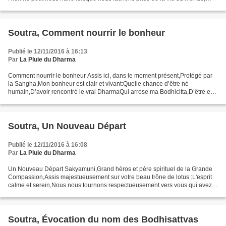
Menons une vie de chasteté sans...
Soutra, Comment nourrir le bonheur
Publié le 12/11/2016 à 16:13
Par
La Pluie du Dharma
Comment nourrir le bonheur Assis ici, dans le moment présent,Protégé par
la Sangha,Mon bonheur est clair et vivant:Quelle chance d’être né
humain,D’avoir rencontré le vrai DharmaQui arrose ma Bodhicitta,D’être en
harmonie avec les autresEt d’arroser l’esprit...
Soutra, Un Nouveau Départ
Publié le 12/11/2016 à 16:08
Par
La Pluie du Dharma
Un Nouveau Départ Sakyamuni,Grand héros et père spirituel de la Grande
Compassion,Assis majestueusement sur votre beau trône de lotus :L'esprit
calme et serein,Nous nous tournons respectueusement vers vous qui avez
su vaincre les afflictionsEt vous offrons...
Soutra, Évocation du nom des Bodhisattvas