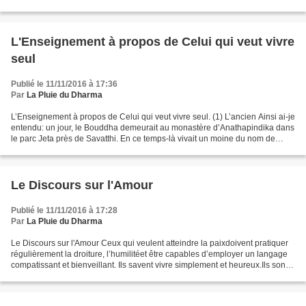
Vénérable se mit à côté de...
L'Enseignement à propos de Celui qui veut vivre
seul
Publié le 11/11/2016 à 17:36
Par
La Pluie du Dharma
L’Enseignement à propos de Celui qui veut vivre seul. (1) L’ancien Ainsi ai-je
entendu: un jour, le Bouddha demeurait au monastère d’Anathapindika dans
le parc Jeta près de Savatthi. En ce temps-là vivait un moine du nom de
Théra (l’ancien), dont le désir...
Le Discours sur l'Amour
Publié le 11/11/2016 à 17:28
Par
La Pluie du Dharma
Le Discours sur l'Amour Ceux qui veulent atteindre la paixdoivent pratiquer
régulièrement la droiture, l’humilitéet être capables d’employer un langage
compatissant et bienveillant. Ils savent vivre simplement et heureux.Ils sont
en paix, calmes, ont...