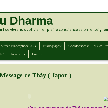
du Dharma
art de vivre au quotidien, en pleine conscience selon l'enseign
Tournée Francophone 2024
Bibliographie
Coordonnées et Lieux de Pra
023
Newsletter
Contact
Message de Thây ( Japon )
Voici un message de Thây pour nos F