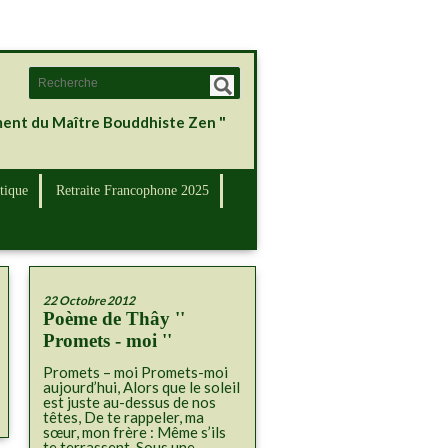
ement du Maître Bouddhiste Zen "
tique
Retraite Francophone 2025
22 Octobre 2012
Poème de Thây ''
Promets - moi ''
Promets – moi Promets-moi
aujourd’hui, Alors que le soleil
est juste au-dessus de nos
têtes, De te rappeler, ma
sœur, mon frère : Même s’ils
te terrassent, Sous une