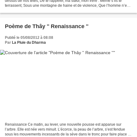
dessus de nos têtes, De te rappeler, ma sœur, mon frère : Même s’ils te
terrassent, Sous une montagne de haine et de violence, Que l’homme n’est
pas notre ennemi. Noble est la compassion,...
Poème de Thây '' Renaissance ''
Publié le 05/08/2012 à 08:08
Par
La Pluie du Dharma
Renaissance Ce matin, au lever, une nouvelle pousse est apparue sur
l’arbre. Elle est née vers minuit. L’écorce, la peau de l’arbre, s’est fendue
sous les mouvements incessants de la sève dans le tronc pour faire place à