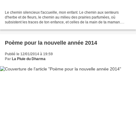
Le chemin silencieux t'accueille, mon enfant. Le chemin aux senteurs
d'herbe et de fleurs, le chemin au milieu des prairies parfumées, où
subsistent les traces de ton enfance, et celles de la main de ta maman.
Poses-y des pas calmes et légers, des pas...
Poème pour la nouvelle année 2014
Publié le 12/01/2014 à 19:59
Par
La Pluie du Dharma