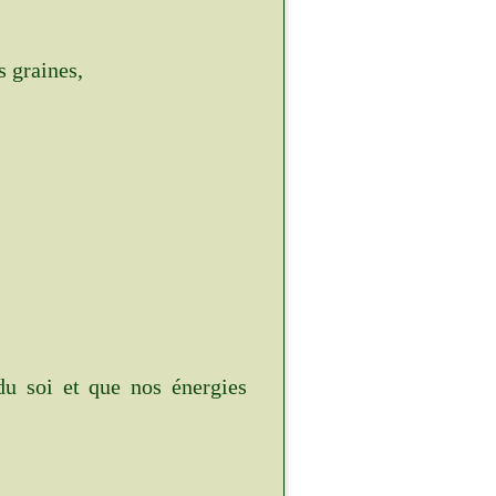
 graines,
u soi et que nos énergies