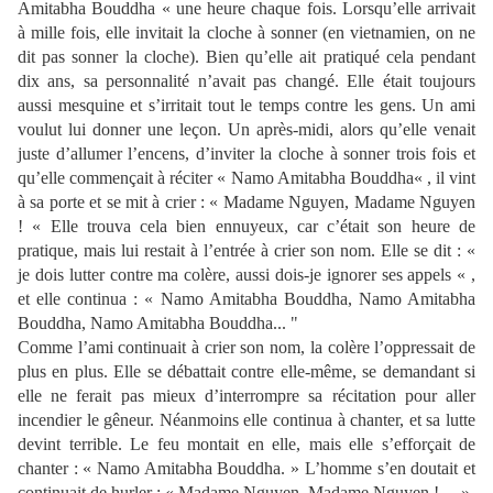
Amitabha Bouddha « une heure chaque fois. Lorsqu’elle arrivait
à mille fois, elle invitait la cloche à sonner (en vietnamien, on ne
dit pas sonner la cloche). Bien qu’elle ait pratiqué cela pendant
dix ans, sa personnalité n’avait pas changé. Elle était toujours
aussi mesquine et s’irritait tout le temps contre les gens. Un ami
voulut lui donner une leçon. Un après-midi, alors qu’elle venait
juste d’allumer l’encens, d’inviter la cloche à sonner trois fois et
qu’elle commençait à réciter « Namo Amitabha Bouddha« , il vint
à sa porte et se mit à crier : « Madame Nguyen, Madame Nguyen
! « Elle trouva cela bien ennuyeux, car c’était son heure de
pratique, mais lui restait à l’entrée à crier son nom. Elle se dit : «
je dois lutter contre ma colère, aussi dois-je ignorer ses appels « ,
et elle continua : « Namo Amitabha Bouddha, Namo Amitabha
Bouddha, Namo Amitabha Bouddha... "
Comme l’ami continuait à crier son nom, la colère l’oppressait de
plus en plus. Elle se débattait contre elle-même, se demandant si
elle ne ferait pas mieux d’interrompre sa récitation pour aller
incendier le gêneur. Néanmoins elle continua à chanter, et sa lutte
devint terrible. Le feu montait en elle, mais elle s’efforçait de
chanter : « Namo Amitabha Bouddha. » L’homme s’en doutait et
continuait de hurler : « Madame Nguyen, Madame Nguyen ! ... »