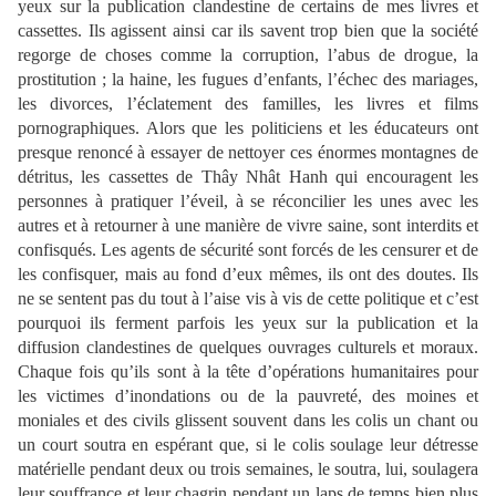
yeux sur la publication clandestine de certains de mes livres et
cassettes. Ils agissent ainsi car ils savent trop bien que la société
regorge de choses comme la corruption, l’abus de drogue, la
prostitution ; la haine, les fugues d’enfants, l’échec des mariages,
les divorces, l’éclatement des familles, les livres et films
pornographiques. Alors que les politiciens et les éducateurs ont
presque renoncé à essayer de nettoyer ces énormes montagnes de
détritus, les cassettes de Thây Nhât Hanh qui encouragent les
personnes à pratiquer l’éveil, à se réconcilier les unes avec les
autres et à retourner à une manière de vivre saine, sont interdits et
confisqués. Les agents de sécurité sont forcés de les censurer et de
les confisquer, mais au fond d’eux mêmes, ils ont des doutes. Ils
ne se sentent pas du tout à l’aise vis à vis de cette politique et c’est
pourquoi ils ferment parfois les yeux sur la publication et la
diffusion clandestines de quelques ouvrages culturels et moraux.
Chaque fois qu’ils sont à la tête d’opérations humanitaires pour
les victimes d’inondations ou de la pauvreté, des moines et
moniales et des civils glissent souvent dans les colis un chant ou
un court soutra en espérant que, si le colis soulage leur détresse
matérielle pendant deux ou trois semaines, le soutra, lui, soulagera
leur souffrance et leur chagrin pendant un laps de temps bien plus