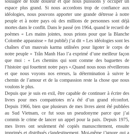
soulagée de toute douleur et que nous puissions y occuper un
espace plus grand. Si nous accordons trop de confiance aux
idéologies, nous pouvons apporter une grande détresse à notre
peuple et à notre pays où des millions de personnes sont déjà
mortes dans le conflit. Dans le passé (en 1964, quand le recueil de
poèmes « Les mains jointes, nous prions pour que la Blanche
Colombe apparaisse » fut publié) j’ai dit « Les idéologies sont les
chaînes d’un mauvais karma utilisées pour ligoter le corps de
notre peuple » Trân Manh Hao l’a exprimé d’une meilleur façon
que moi : « Les chemins qui sont comme des baguettes de
l’histoire qui fouettent notre pays ».Quand nous nous réveillerons
et que nous voyons nos erreurs, la détermination à suivre le
chemin de l’amour et de la compassion reste la chose que nous
voulons le plus.
Depuis que je suis en exil, être capable de continuer à écrire des
livres pour mes compatriotes m’a été d’un grand réconfort.
Depuis 1966, bien que plusieurs de mes livres aient été publiées
au Sud Vietnam, ce fut sous un pseudonyme parce que j’ai
commis le crime de lancer un appel pour la paix. Depuis 1975,
mes livres ont seulement été copiés manuscritement, ensuite
imprimés et distribués clandestinement. Moi-même j’ignore qui a