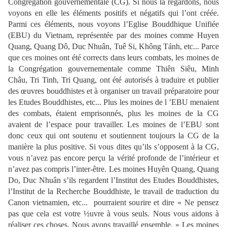
Congrégation gouvernementale (CG). Si nous la regardons, nous
voyons en elle les éléments positifs et négatifs qui l’ont créée.
Parmi ces éléments, nous voyons l’Eglise Bouddhique Unifiée
(EBU) du Vietnam, représentée par des moines comme Huyen
Quang, Quang Dô, Duc Nhuân, Tuê Si, Không Tánh, etc... Parce
que ces moines ont été corrects dans leurs combats, les moines de
la Congrégation gouvernementale comme Thiên Siêu, Minh
Châu, Tri Tinh, Tri Quang, ont été autorisés à traduire et publier
des œuvres bouddhistes et à organiser un travail préparatoire pour
les Etudes Bouddhistes, etc... Plus les moines de l ’EBU menaient
des combats, étaient emprisonnés, plus les moines de la CG
avaient de l’espace pour travailler. Les moines de l’EBU sont
donc ceux qui ont soutenu et soutiennent toujours la CG de la
manière la plus positive. Si vous dites qu’ils s’opposent à la CG,
vous n’avez pas encore perçu la vérité profonde de l’intérieur et
n’avez pas compris l’inter-être. Les moines Huyên Quang, Quang
Do, Duc Nhuân s’ils regardent l’Institut des Etudes Bouddhistes,
l’Institut de la Recherche Bouddhiste, le travail de traduction du
Canon vietnamien, etc... pourraient sourire et dire « Ne pensez
pas que cela est votre ½uvre à vous seuls. Nous vous aidons à
réaliser ces choses. Nous avons travaillé ensemble. » Les moines