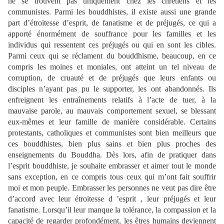
ne se trouvent pas uniquement chez les chrétiens et les
communistes. Parmi les bouddhistes, il existe aussi une grande
part d’étroitesse d’esprit, de fanatisme et de préjugés, ce qui a
apporté énormément de souffrance pour les familles et les
individus qui ressentent ces préjugés ou qui en sont les cibles.
Parmi ceux qui se réclament du bouddhisme, beaucoup, en ce
compris les moines et moniales, ont atteint un tel niveau de
corruption, de cruauté et de préjugés que leurs enfants ou
disciples n’ayant pas pu le supporter, les ont abandonnés. Ils
enfreignent les entraînements relatifs à l’acte de tuer, à la
mauvaise parole, au mauvais comportement sexuel, se blessant
eux-mêmes et leur famille de manière considérable. Certains
protestants, catholiques et communistes sont bien meilleurs que
ces bouddhistes, bien plus sains et bien plus proches des
enseignements du Bouddha. Dès lors, afin de pratiquer dans
l’esprit bouddhiste, je souhaite embrasser et aimer tout le monde
sans exception, en ce compris tous ceux qui m’ont fait souffrir
moi et mon peuple. Embrasser les personnes ne veut pas dire être
d’accord avec leur étroitesse d ’esprit , leur préjugés et leur
fanatisme. Lorsqu’il leur manque la tolérance, la compassion et la
capacité de regarder profondément, les êtres humains deviennent