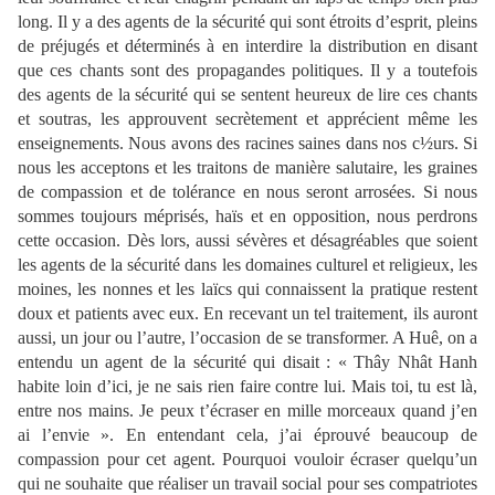
long. Il y a des agents de la sécurité qui sont étroits d’esprit, pleins
de préjugés et déterminés à en interdire la distribution en disant
que ces chants sont des propagandes politiques. Il y a toutefois
des agents de la sécurité qui se sentent heureux de lire ces chants
et soutras, les approuvent secrètement et apprécient même les
enseignements. Nous avons des racines saines dans nos c½urs. Si
nous les acceptons et les traitons de manière salutaire, les graines
de compassion et de tolérance en nous seront arrosées. Si nous
sommes toujours méprisés, haïs et en opposition, nous perdrons
cette occasion. Dès lors, aussi sévères et désagréables que soient
les agents de la sécurité dans les domaines culturel et religieux, les
moines, les nonnes et les laïcs qui connaissent la pratique restent
doux et patients avec eux. En recevant un tel traitement, ils auront
aussi, un jour ou l’autre, l’occasion de se transformer. A Huê, on a
entendu un agent de la sécurité qui disait : « Thây Nhât Hanh
habite loin d’ici, je ne sais rien faire contre lui. Mais toi, tu est là,
entre nos mains. Je peux t’écraser en mille morceaux quand j’en
ai l’envie ». En entendant cela, j’ai éprouvé beaucoup de
compassion pour cet agent. Pourquoi vouloir écraser quelqu’un
qui ne souhaite que réaliser un travail social pour ses compatriotes