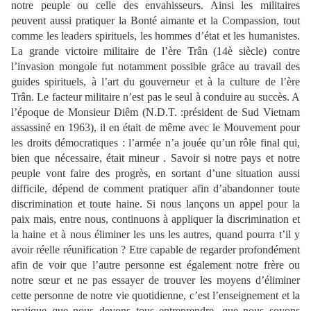
notre peuple ou celle des envahisseurs. Ainsi les militaires
peuvent aussi pratiquer la Bonté aimante et la Compassion, tout
comme les leaders spirituels, les hommes d’état et les humanistes.
La grande victoire militaire de l’ère Trân (14è siècle) contre
l’invasion mongole fut notamment possible grâce au travail des
guides spirituels, à l’art du gouverneur et à la culture de l’ère
Trân. Le facteur militaire n’est pas le seul à conduire au succès. A
l’époque de Monsieur Diêm (N.D.T. :président de Sud Vietnam
assassiné en 1963), il en était de même avec le Mouvement pour
les droits démocratiques : l’armée n’a jouée qu’un rôle final qui,
bien que nécessaire, était mineur . Savoir si notre pays et notre
peuple vont faire des progrès, en sortant d’une situation aussi
difficile, dépend de comment pratiquer afin d’abandonner toute
discrimination et toute haine. Si nous lançons un appel pour la
paix mais, entre nous, continuons à appliquer la discrimination et
la haine et à nous éliminer les uns les autres, quand pourra t’il y
avoir réelle réunification ? Etre capable de regarder profondément
afin de voir que l’autre personne est également notre frère ou
notre sœur et ne pas essayer de trouver les moyens d’éliminer
cette personne de notre vie quotidienne, c’est l’enseignement et la
pratique que nous devons tous entreprendre, que nous soyons