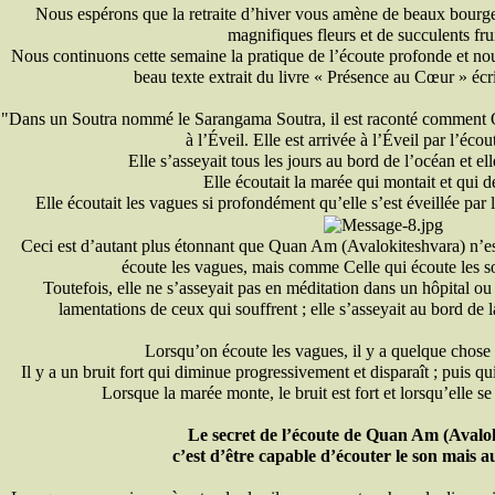
Nous espérons que la retraite d’hiver vous amène de beaux bourg
magnifiques fleurs et de succulents fru
Nous continuons cette semaine la pratique de l’écoute profonde et no
beau texte extrait du livre « Présence au Cœur » éc
"Dans un Soutra nommé le Sarangama Soutra, il est raconté comment 
à l’Éveil. Elle est arrivée à l’Éveil par l’éco
Elle s’asseyait tous les jours au bord de l’océan et ell
Elle écoutait la marée qui montait et qui d
Elle écoutait les vagues si profondément qu’elle s’est éveillée par
Ceci est d’autant plus étonnant que Quan Am (Avalokiteshvara) n’e
écoute les vagues, mais comme Celle qui écoute les 
Toutefois, elle ne s’asseyait pas en méditation dans un hôpital ou
lamentations de ceux qui souffrent ; elle s’asseyait au bord de 
Lorsqu’on écoute les vagues, il y a quelque chose d
Il y a un bruit fort qui diminue progressivement et disparaît ; puis qu
Lorsque la marée monte, le bruit est fort et lorsqu’elle se r
Le secret de l’écoute de Quan Am (Avalok
c’est d’être capable d’écouter le son mais aus