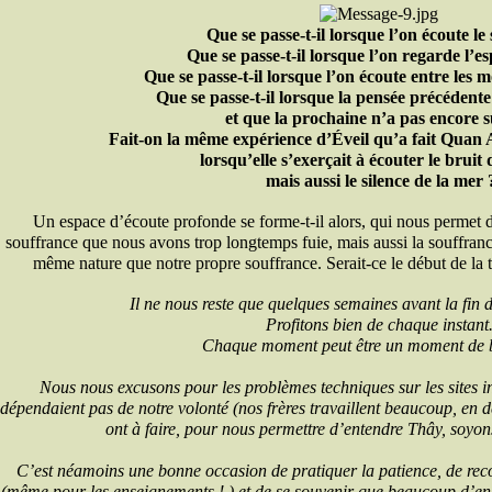
Que se passe-t-il lorsque l’on écoute le 
Que se passe-t-il lorsque l’on regarde l’e
Que se passe-t-il lorsque l’on écoute entre les 
Que se passe-t-il lorsque la pensée précédent
et que la prochaine n’a pas encore s
Fait-on la même expérience d’Éveil qu’a fait Quan
lorsqu’elle s’exerçait à écouter le bruit 
mais aussi le silence de la mer 
Un espace d’écoute profonde se forme-t-il alors, qui nous permet d
souffrance que nous avons trop longtemps fuie, mais aussi la souffran
même nature que notre propre souffrance. Serait-ce le début de la t
Il ne nous reste que quelques semaines avant la fin de
Profitons bien de chaque instant
Chaque moment peut être un moment de 
Nous nous excusons pour les problèmes techniques sur les sites in
dépendaient pas de notre volonté (nos frères travaillent beaucoup, en de
ont à faire, pour nous permettre d’entendre Thây, soyon
C’est néamoins une bonne occasion de pratiquer la patience, de recon
(même pour les enseignements ! ) et de se souvenir que beaucoup d’en