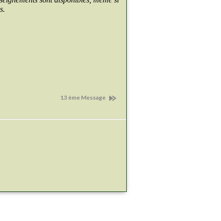
s.
13 ème Message