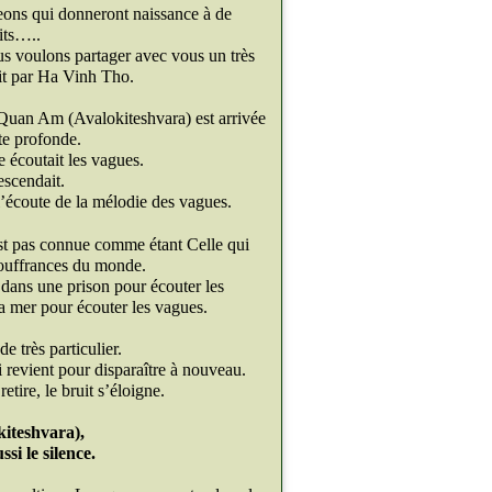
eons qui donneront naissance à de
its…..
us voulons partager avec vous un très
rit par Ha Vinh Tho.
Quan Am (Avalokiteshvara) est arrivée
ute profonde.
e écoutait les vagues.
escendait.
 l’écoute de la mélodie des vagues.
st pas connue comme étant Celle qui
souffrances du monde.
 dans une prison pour écouter les
la mer pour écouter les vagues.
e très particulier.
i revient pour disparaître à nouveau.
etire, le bruit s’éloigne.
iteshvara),
si le silence.