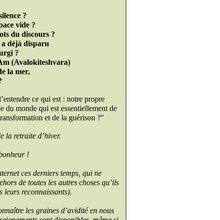
silence ?
space vide ?
mots du discours ?
e a déjà disparu
urgi ?
 Am (Avalokiteshvara)
de la mer,
?
’entendre ce qui est : notre propre
ce du monde qui est essentiellement de
ransformation et de la guérison ?"
 la retraite d’hiver.
.
bonheur !
ternet ces derniers temps, qui ne
hors de toutes les autres choses qu’ils
s leurs reconnaissants).
naître les graines d’avidité en nous
seignements sont disponibles, même si