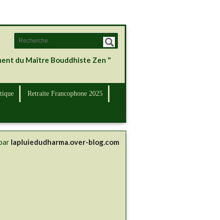
ement du Maître Bouddhiste Zen "
tique
Retraite Francophone 2025
 par
lapluiedudharma.over-blog.com