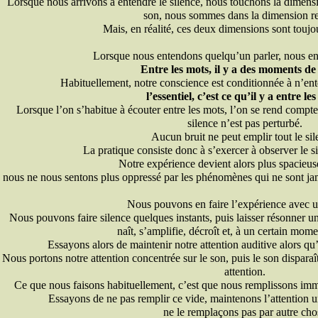
Lorsque nous arrivons à entendre le silence, nous touchons la dimens
son, nous sommes dans la dimension re
Mais, en réalité, ces deux dimensions sont toujo
Lorsque nous entendons quelqu’un parler, nous en
Entre les mots, il y a des moments de 
Habituellement, notre conscience est conditionnée à n’ent
l’essentiel, c’est ce qu’il y a entre le
Lorsque l’on s’habitue à écouter entre les mots, l’on se rend compte
silence n’est pas perturbé.
Aucun bruit ne peut emplir tout le sil
La pratique consiste donc à s’exercer à observer le si
Notre expérience devient alors plus spacieuse
nous ne nous sentons plus oppressé par les phénomènes qui ne sont jama
Nous pouvons en faire l’expérience avec u
Nous pouvons faire silence quelques instants, puis laisser résonner 
naît, s’amplifie, décroît et, à un certain mome
Essayons alors de maintenir notre attention auditive alors qu’i
Nous portons notre attention concentrée sur le son, puis le son disparaî
attention.
Ce que nous faisons habituellement, c’est que nous remplissons imm
Essayons de ne pas remplir ce vide, maintenons l’attention un
ne le remplaçons pas par autre cho