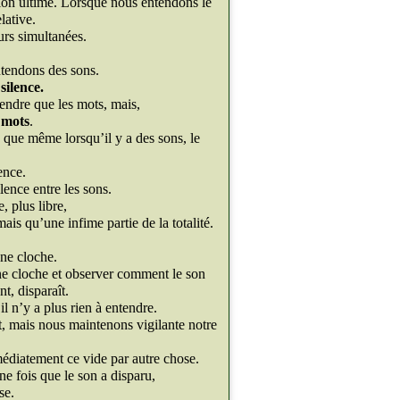
ion ultime. Lorsque nous entendons le
lative.
urs simultanées.
tendons des sons.
silence.
endre que les mots, mais,
s mots
.
 que même lorsqu’il y a des sons, le
ence.
lence entre les sons.
, plus libre,
is qu’une infime partie de la totalité.
ne cloche.
une cloche et observer comment le son
nt, disparaît.
l n’y a plus rien à entendre.
t, mais nous maintenons vigilante notre
édiatement ce vide par autre chose.
e fois que le son a disparu,
se.