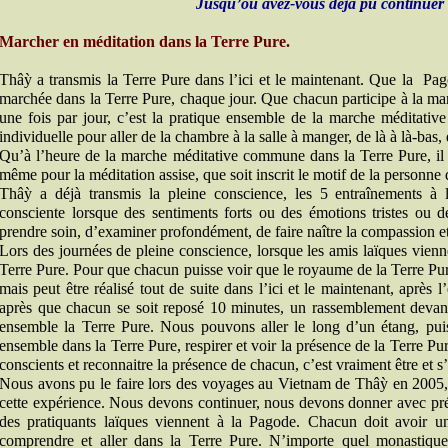
Jusqu’où avez-vous déjà pu continuer
Marcher en méditation dans la Terre Pure.
Thâỳ a transmis la Terre Pure dans l’ici et le maintenant. Que la Pa
marchée dans la Terre Pure, chaque jour. Que chacun participe à la mar
une fois par jour, c’est la pratique ensemble de la marche méditative
individuelle pour aller de la chambre à la salle à manger, de là à là-bas
Qu’à l’heure de la marche méditative commune dans la Terre Pure, il
même pour la méditation assise, que soit inscrit le motif de la personne
Thâỳ a déjà transmis la pleine conscience, les 5 entraînements à l
consciente lorsque des sentiments forts ou des émotions tristes ou d
prendre soin, d’examiner profondément, de faire naître la compassion et
Lors des journées de pleine conscience, lorsque les amis laïques vienne
Terre Pure. Pour que chacun puisse voir que le royaume de la Terre Pur
mais peut être réalisé tout de suite dans l’ici et le maintenant, aprè
après que chacun se soit reposé 10 minutes, un rassemblement devant 
ensemble la Terre Pure. Nous pouvons aller le long d’un étang, puis 
ensemble dans la Terre Pure, respirer et voir la présence de la Terre Pu
conscients et reconnaitre la présence de chacun, c’est vraiment être et 
Nous avons pu le faire lors des voyages au Vietnam de Thâỳ en 2005
cette expérience. Nous devons continuer, nous devons donner avec préc
des pratiquants laïques viennent à la Pagode. Chacun doit avoir un
comprendre et aller dans la Terre Pure. N’importe quel monastique,