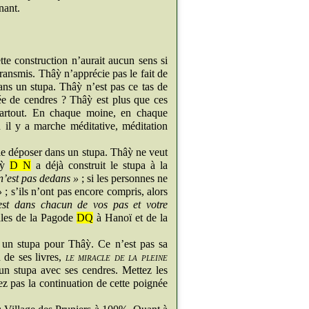
nant.
te construction n’aurait aucun sens si
ransmis. Thâỳ n’apprécie pas le fait de
ans un stupa. Thâỳ n’est pas ce tas de
née de cendres ? Thâỳ est plus que ces
t partout. En chaque moine, en chaque
il y a marche méditative, méditation
 le déposer dans un stupa. Thâỳ ne veut
hâỳ
D N
a déjà construit le stupa à la
 n’est pas dedans »
; si les personnes ne
»
; s’ils n’ont pas encore compris, alors
est dans chacun de vos pas et votre
ales de la Pagode
DQ
à Hanoï et de la
 un stupa pour Thâỳ. Ce n’est pas sa
 de ses livres,
le miracle de la pleine
un stupa avec ses cendres. Mettez les
ez pas la continuation de cette poignée