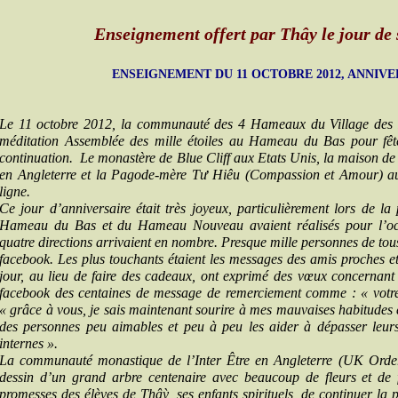
Enseignement offert par Thây le jour de 
ENSEIGNEMENT DU 11 OCTOBRE 2012,
ANNIVE
Le 11 octobre 2012, la communauté des 4 Hameaux du Village des Pr
méditation Assemblée des mille étoiles au Hameau du Bas pour fête
continuation. Le monastère de Blue Cliff aux Etats Unis, la maison de 
en Angleterre et la Pagode-mère Tư Hiêu (Compassion et Amour) a
ligne.
Ce jour d’anniversaire était très joyeux, particulièrement lors de la
Hameau du Bas et du Hameau Nouveau avaient réalisés pour l’oc
quatre directions arrivaient en nombre. Presque mille personnes de tou
facebook. Les plus touchants étaient les messages des amis proches et
jour, au lieu de faire des cadeaux, ont exprimé des vœux concernant 
facebook des centaines de message de remerciement comme : « votr
« grâce à vous, je sais maintenant sourire à mes mauvaises habitudes e
des personnes peu aimables et peu à peu les aider à dépasser leurs
internes ».
La communauté monastique de l’Inter Être en Angleterre (UK Order
dessin d’un grand arbre centenaire avec beaucoup de fleurs et de fru
promesses des élèves de Thâỳ, ses enfants spirituels, de continuer la 