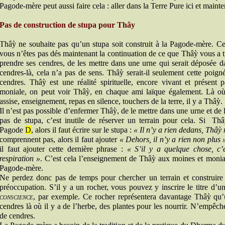
Pagode-mère peut aussi faire cela : aller dans la Terre Pure ici et mainte
Pas de construction de stupa pour Thây
Thâỳ ne souhaite pas qu’un stupa soit construit à la Pagode-mère. Cet
vous n’êtes pas dés maintenant la continuation de ce que Thâỳ vous a t
prendre ses cendres, de les mettre dans une urne qui serait déposée d
cendres-là, cela n’a pas de sens. Thâỳ serait-il seulement cette poig
cendres. Thâỳ est une réalité spirituelle, encore vivant et présen
moniale, on peut voir Thâỳ, en chaque ami laïque également. Là où 
assise, enseignement, repas en silence, touchers de la terre, il y a Thâỳ.
Il n’est pas possible d’enfermer Thâỳ, de le mettre dans une urne et de
pas de stupa, c’est inutile de réserver un terrain pour cela. Si T
Pagode
D
, alors il faut écrire sur le stupa :
« Il n’y a rien dedans, Thâỳ
comprennent pas, alors il faut ajouter
« Dehors, il n’y a rien non plus 
il faut ajouter cette dernière phrase :
« S’il y a quelque chose, c’
respiration »
. C’est cela l’enseignement de Thâỳ aux moines et moni
Pagode-mère.
Ne perdez donc pas de temps pour chercher un terrain et construire
préoccupation. S’il y a un rocher, vous pouvez y inscrire le titre d’un
conscience
, par exemple. Ce rocher représentera davantage Thâỳ qu’
cendres là où il y a de l’herbe, des plantes pour les nourrir. N’empêch
de cendres.