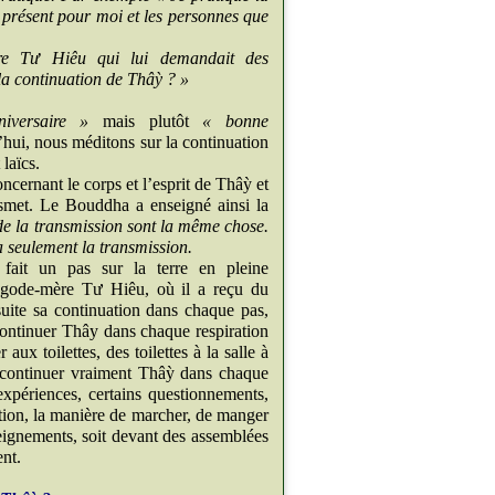
e présent pour moi et les personnes que
e Tư Hiêu qui lui demandait des
a continuation de Thâỳ ? »
iversaire »
mais plutôt
« bonne
’hui, nous méditons sur la continuation
laïcs.
cernant le corps et l’esprit de Thâỳ et
ransmet. Le Bouddha a enseigné ainsi la
t de la transmission sont la même chose.
y a seulement la transmission.
fait un pas sur la terre en pleine
agode-mère Tư Hiêu, où il a reçu du
suite sa continuation dans chaque pas,
continuer Thây dans chaque respiration
x toilettes, des toilettes à la salle à
z continuer vraiment Thâỳ dans chaque
expériences, certains questionnements,
tion, la manière de marcher, de manger
nseignements, soit devant des assemblées
ent.