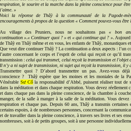
respiration, le sourire et la marche dans la pleine conscience pour êtr
j’aime. »
Voici la réponse de Thâỳ à la communauté de la Pagode-mèr
encouragements à propos de la question « Comment pouvez-vous être l
Au village des Pruniers, nous ne souhaitons pas
« bon ann
continuation »
.
« Continuer quoi ? »
et
« qui continue qui ? »
. Aujourd
de Thâỳ en Thâỳ même et en vous, les enfants de Thâỳ, monastiques et 
Que veut dire continuer Thâỳ ? La continuation a deux aspects : l’un con
l’autre concernant le corps et l’esprit de celui qui reçoit ce qu’il t
transmission :
celui qui transmet, celui reçoit la transmission et l’obje
Il n’y a ni sujet de transmission, ni sujet qui reçoit la transmission, il 
Transmettre quoi ? D’abord transmettre un pas. Avez-vous déjà 
conscience ? Thâỳ espère que les moines et les moniales de la P
Vénérable
Sư Cổ
la responsabilité d’Abbé, puissent réaliser tout de 
dans la méditation et dans chaque respiration. Vous devez réellement 
et dans chaque pas dans la pleine conscience, de la chambre à coucher au
manger, de la salle à manger à la salle de la méditation. Vous deve
respiration et chaque pas. Depuis 60 ans, Thâỳ a transmis certaines 
certains espoirs, à de nombreuses personnes, concernant la communica
et de travailler dans la pleine conscience, à travers ses livres et ses e
nombreuses, soit à de petits groupes, soit à une personne individuellem