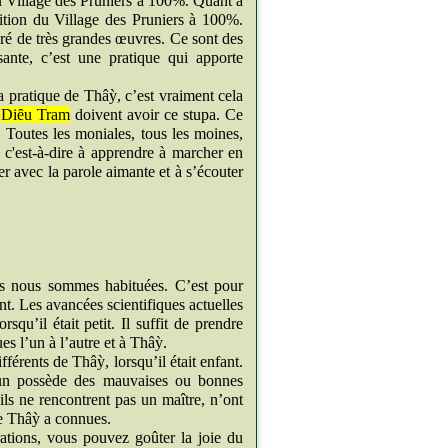
u Village des Pruniers à 100%. Quant à
ition du Village des Pruniers à 100%.
ré de très grandes œuvres. Ce sont des
ante, c’est une pratique qui apporte
la pratique de Thâỳ, c’est vraiment cela
e
Diȇu Tram
doivent avoir ce stupa. Ce
 Toutes les moniales, tous les moines,
, c'est-à-dire à apprendre à marcher en
r avec la parole aimante et à s’écouter
s nous sommes habituées. C’est pour
t. Les avancées scientifiques actuelles
qu’il était petit. Il suffit de prendre
es l’un à l’autre et à Thâỳ.
ifférents de Thâỳ, lorsqu’il était enfant.
cun possède des mauvaises ou bonnes
ils ne rencontrent pas un maître, n’ont
ue Thâỳ a connues.
ations, vous pouvez goûter la joie du