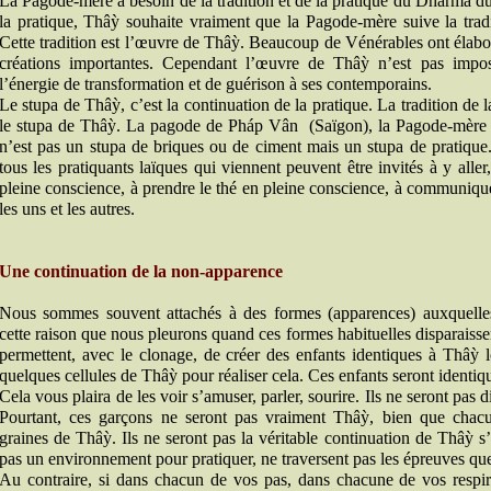
La Pagode-mère a besoin de la tradition et de la pratique du Dharma d
la pratique, Thâỳ souhaite vraiment que la Pagode-mère suive la trad
Cette tradition est l’œuvre de Thâỳ. Beaucoup de Vénérables ont élabo
créations importantes. Cependant l’œuvre de Thâỳ n’est pas impos
l’énergie de transformation et de guérison à ses contemporains.
Le stupa de Thâỳ, c’est la continuation de la pratique. La tradition de 
le stupa de Thâỳ. La pagode de Pháp Vân (Saïgon), la Pagode-mèr
n’est pas un stupa de briques ou de ciment mais un stupa de pratique.
tous les pratiquants laïques qui viennent peuvent être invités à y aller
pleine conscience, à prendre le thé en pleine conscience, à communique
les uns et les autres.
Une continuation de la non-apparence
Nous sommes souvent attachés à des formes (apparences) auxquelle
cette raison que nous pleurons quand ces formes habituelles disparaissen
permettent, avec le clonage, de créer des enfants identiques à Thâỳ lors
quelques cellules de Thâỳ pour réaliser cela. Ces enfants seront identiqu
Cela vous plaira de les voir s’amuser, parler, sourire. Ils ne seront pas d
Pourtant, ces garçons ne seront pas vraiment Thâỳ, bien que cha
graines de Thâỳ. Ils ne seront pas la véritable continuation de Thâỳ s’
pas un environnement pour pratiquer, ne traversent pas les épreuves q
Au contraire, si dans chacun de vos pas, dans chacune de vos respir