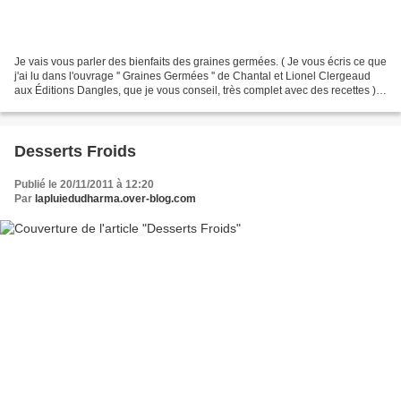
Je vais vous parler des bienfaits des graines germées. ( Je vous écris ce que
j'ai lu dans l'ouvrage '' Graines Germées '' de Chantal et Lionel Clergeaud
aux Éditions Dangles, que je vous conseil, très complet avec des recettes ).
Pas cher, et excellentes...
Desserts Froids
Publié le 20/11/2011 à 12:20
Par
lapluiedudharma.over-blog.com