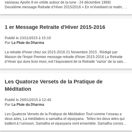
vaisseau Apollo 8 en orbite autour de la lune - 24 décembre 1968)
Deuxième message Retraite d’Hiver 2015/2016 « En m’éveillant ce matin, je
souris. J’ai vingt-quatre heures toutes...
1 er Message Retraite d'Hiver 2015-2016
Publié le 23/11/2015 à 15:10
Par
La Pluie du Dharma
La retraite d'hiver chez soi 2015-2016 21 Novembre 2015 , Rédigé par
Maison de l'Inspir Premier message retraite d'hiver 2015-2016 La Retraite
d’Hiver qui dure trois mois, est l’équivalent de la Retraite “varśa” de la saison
des pluies qui existe dans...
Les Quatorze Versets de la Pratique de
Méditation
Publié le 29/01/2015 à 12:40
Par
La Pluie du Dharma
Les Quatorze Versets de la Pratique de Méditation Tout comme l’oiseau a
deux ailes, La méditation a samatha et vipasyana . Telles les deux ailes qui
battent à l’unisson, Samatha et vipasyana vont ensemble. Samatha consiste
à s’arrêter, Reconnaître, se...