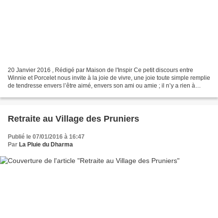
20 Janvier 2016 , Rédigé par Maison de l'Inspir Ce petit discours entre
Winnie et Porcelet nous invite à la joie de vivre, une joie toute simple remplie
de tendresse envers l’être aimé, envers son ami ou amie ; il n’y a rien à
rajouter ! Nous sommes «...
Retraite au Village des Pruniers
Publié le 07/01/2016 à 16:47
Par
La Pluie du Dharma